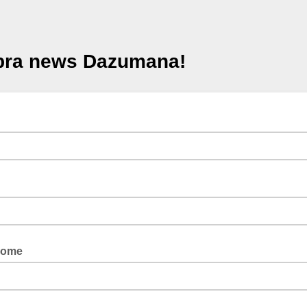
pra news Dazumana!
nome